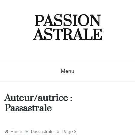
Skip
to
content
PASSION
ASTRALE
Menu
Auteur/autrice :
Passastrale
»
»
Home
Passastrale
Page 3