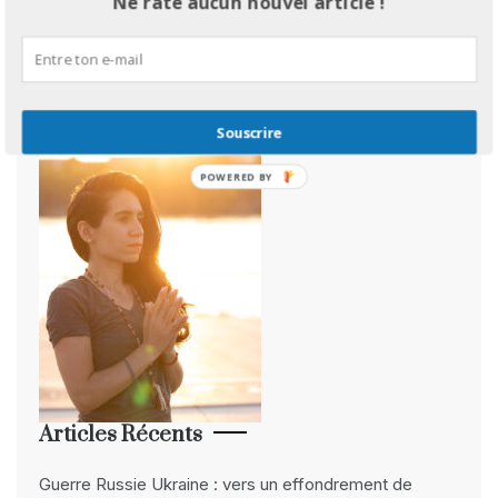
Je M’appelle Derya, J’ai 39 Ans. Je Suis
Ne rate aucun nouvel article !
Astrologue Certifiée Et Passionnée. Je
Vous Propose Ici Mes Analyses
Souscrire
POWERED
BY
Articles Récents
Guerre Russie Ukraine : vers un effondrement de