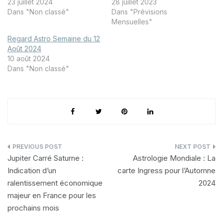
23 juillet 2024
28 juillet 2023
Dans "Non classé"
Dans "Prévisions
Mensuelles"
Regard Astro Semaine du 12
Août 2024
10 août 2024
Dans "Non classé"
Navigation
Jupiter Carré Saturne :
Astrologie Mondiale : La
de
Indication d’un
carte Ingress pour l’Automne
ralentissement économique
2024
l’article
majeur en France pour les
prochains mois