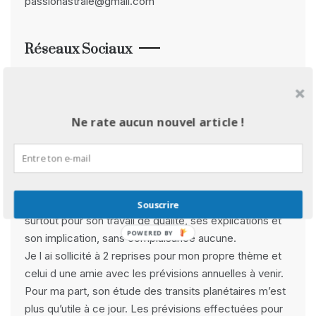
passionastrale@gmail.com
Réseaux Sociaux
Facebook
Instagram
Pinterest
YouTube
Avis Clients
Ne rate aucun nouvel article !
Rebecca B :
» Derya est avant tout une très belle rencontre pour
ses qualités d’empathie et de bienveillance, mais
Souscrire
surtout pour son travail de qualité, ses explications et
POWERED BY
son implication, sans complaisance aucune.
Je l ai sollicité à 2 reprises pour mon propre thème et
celui d une amie avec les prévisions annuelles à venir.
Pour ma part, son étude des transits planétaires m’est
plus qu’utile à ce jour. Les prévisions effectuées pour