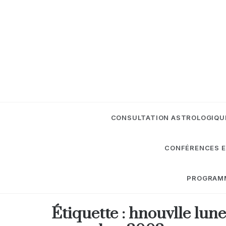
Skip
to
content
CONSULTATION ASTROLOGIQU
CONFÉRENCES E
PROGRAMME
Étiquette :
hnouvlle lune