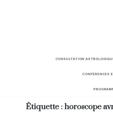
Skip
to
content
CONSULTATION ASTROLOGIQU
CONFÉRENCES E
PROGRAMME
Étiquette :
horoscope avr