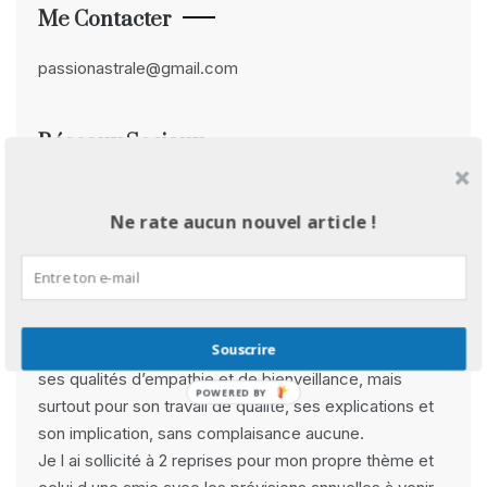
Me Contacter
passionastrale@gmail.com
Réseaux Sociaux
Facebook
Instagram
Pinterest
YouTube
Avis Clients
Ne rate aucun nouvel article !
Rebecca B :
Souscrire
» Derya est avant tout une très belle rencontre pour
ses qualités d’empathie et de bienveillance, mais
POWERED BY
surtout pour son travail de qualité, ses explications et
son implication, sans complaisance aucune.
Je l ai sollicité à 2 reprises pour mon propre thème et