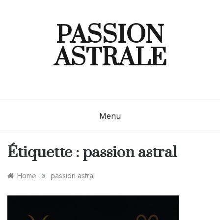
Skip
to
content
PASSION
ASTRALE
Menu
Étiquette :
passion astral
»
Home
passion astral