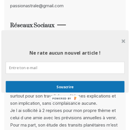
passionastrale@gmail.com
Réseaux Sociaux
Facebook
Instagram
Pinterest
YouTube
Avis Clients
Ne rate aucun nouvel article !
Rebecca B :
» Derya est avant tout une très belle rencontre pour
Souscrire
ses qualités d’empathie et de bienveillance, mais
surtout pour son travail de qualité, ses explications et
POWERED BY
son implication, sans complaisance aucune.
Je l ai sollicité à 2 reprises pour mon propre thème et
celui d une amie avec les prévisions annuelles à venir.
Pour ma part, son étude des transits planétaires m’est