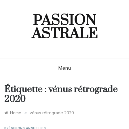
Skip
to
content
PASSION
ASTRALE
Menu
Étiquette :
vénus rétrograde
2020
»
Home
vénus rétrograde 2020
PRÉVISIONS ANNUELLES