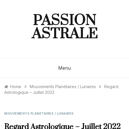
Skip
to
content
PASSION
ASTRALE
Menu
»
»
Home
Mouvements Planétaires / Lunaires
Regard
Astrologique – Juillet 2022
MOUVEMENTS PLANÉTAIRES / LUNAIRES
Regard Astrologique – Juillet 2022