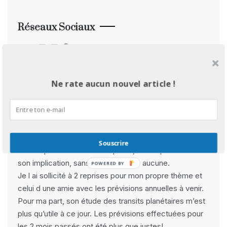
Réseaux Sociaux
Facebook
Instagram
Pinterest
YouTube
Avis Clients
Ne rate aucun nouvel article !
Rebecca B :
» Derya est avant tout une très belle rencontre pour
ses qualités d’empathie et de bienveillance, mais
Souscrire
surtout pour son travail de qualité, ses explications et
son implication, sans complaisance aucune.
POWERED BY
Je l ai sollicité à 2 reprises pour mon propre thème et
celui d une amie avec les prévisions annuelles à venir.
Pour ma part, son étude des transits planétaires m’est
plus qu’utile à ce jour. Les prévisions effectuées pour
les 2 mois passés ont été plus que justes!