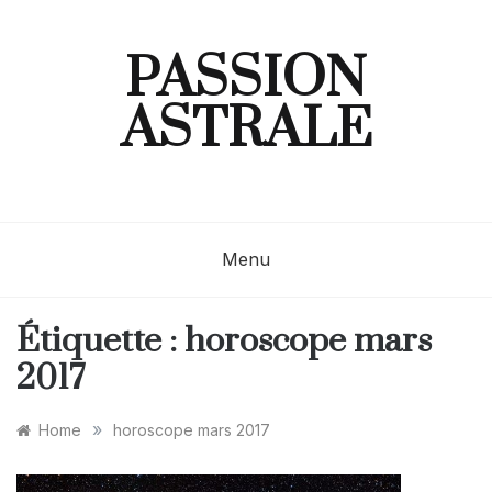
Skip
to
content
PASSION
ASTRALE
Menu
Étiquette :
horoscope mars
2017
»
Home
horoscope mars 2017