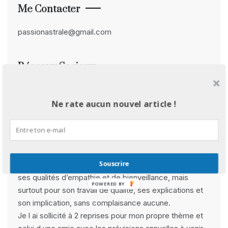
Me Contacter
passionastrale@gmail.com
Réseaux Sociaux
Facebook
Instagram
Pinterest
YouTube
Avis Clients
Ne rate aucun nouvel article !
Rebecca B :
Souscrire
» Derya est avant tout une très belle rencontre pour
ses qualités d’empathie et de bienveillance, mais
POWERED BY
surtout pour son travail de qualité, ses explications et
son implication, sans complaisance aucune.
Je l ai sollicité à 2 reprises pour mon propre thème et