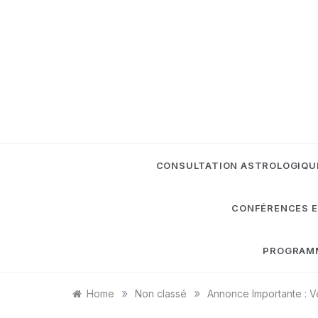
Skip
to
content
CONSULTATION ASTROLOGIQU
CONFÉRENCES E
PROGRAMME
»
»
Home
Non classé
Annonce Importante : V