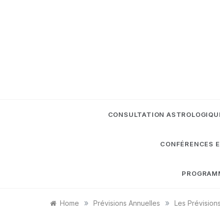
Skip
to
content
CONSULTATION ASTROLOGIQU
CONFÉRENCES E
PROGRAMME
»
»
Home
Prévisions Annuelles
Les Prévisions